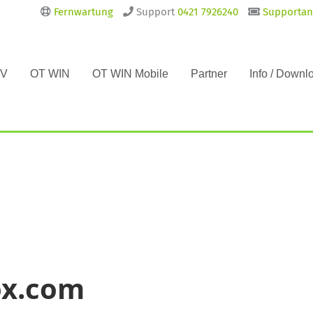
Fernwartung
Support
0421 7926240
Supportan
DV
OT WIN
OT WIN Mobile
Partner
Info / Downl